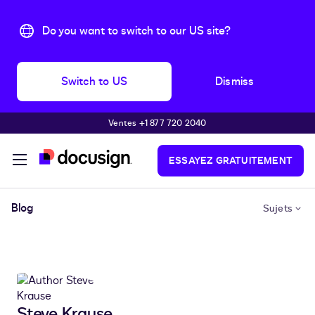
Do you want to switch to our US site?
Switch to US
Dismiss
Ventes +1 877 720 2040
Passer au contenu principal
ESSAYEZ GRATUITEMENT
Blog
Sujets
Steve Krause