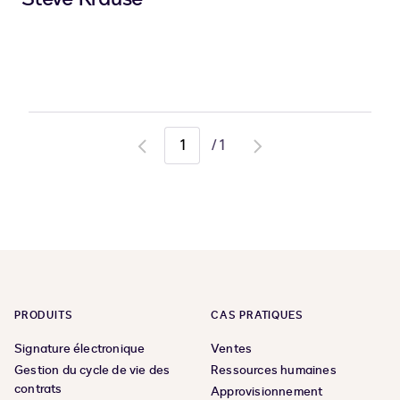
/
1
Go
Go
to
to
previous
next
page
page
PRODUITS
CAS PRATIQUES
Signature électronique
Ventes
Gestion du cycle de vie des
Ressources humaines
contrats
Approvisionnement