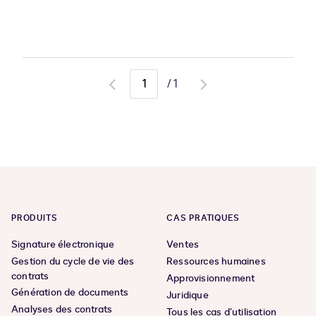
/
1
Go
Go
to
to
previous
next
page
page
PRODUITS
CAS PRATIQUES
Signature électronique
Ventes
Gestion du cycle de vie des
Ressources humaines
contrats
Approvisionnement
Génération de documents
Juridique
Analyses des contrats
Tous les cas d’utilisation