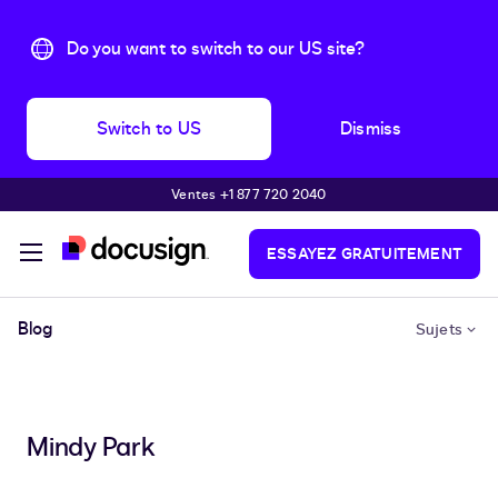
Do you want to switch to our US site?
Switch to US
Dismiss
Ventes +1 877 720 2040
Passer au contenu principal
ESSAYEZ GRATUITEMENT
Blog
Sujets
Mindy Park