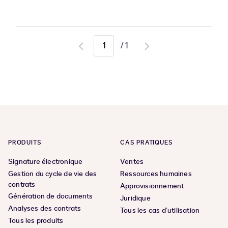
/
1
Go
Go
to
to
previous
next
page
page
PRODUITS
CAS PRATIQUES
Signature électronique
Ventes
Gestion du cycle de vie des
Ressources humaines
contrats
Approvisionnement
Génération de documents
Juridique
Analyses des contrats
Tous les cas d’utilisation
Tous les produits