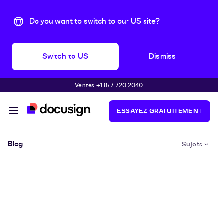
Do you want to switch to our US site?
Switch to US
Dismiss
Ventes +1 877 720 2040
Passer au contenu principal
ESSAYEZ GRATUITEMENT
Blog
Sujets