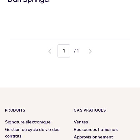
/
1
Go
Go
to
to
previous
next
page
page
PRODUITS
CAS PRATIQUES
Signature électronique
Ventes
Gestion du cycle de vie des
Ressources humaines
contrats
Approvisionnement