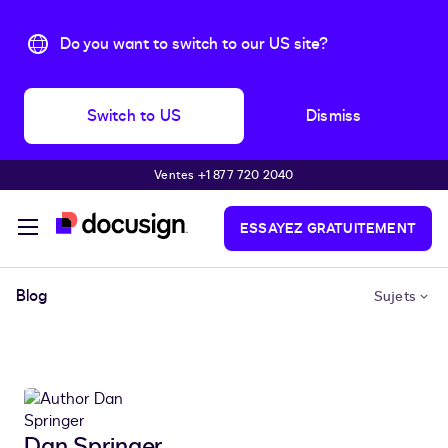
Do you want to switch to our US site?
Switch to US
Dismiss
Ventes +1 877 720 2040
Passer au contenu principal
ESSAYEZ GRATUITEMENT
Blog
Sujets
Dan Springer