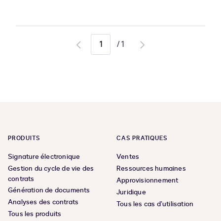
/
1
Go
Go
to
to
previous
next
page
page
PRODUITS
CAS PRATIQUES
Signature électronique
Ventes
Gestion du cycle de vie des
Ressources humaines
contrats
Approvisionnement
Génération de documents
Juridique
Analyses des contrats
Tous les cas d’utilisation
Tous les produits