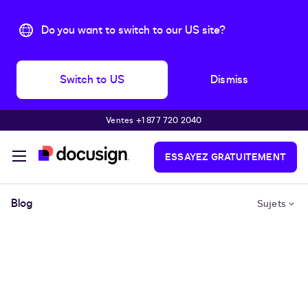
Do you want to switch to our US site?
Switch to US
Dismiss
Ventes +1 877 720 2040
Passer au contenu principal
ESSAYEZ GRATUITEMENT
Blog
Sujets