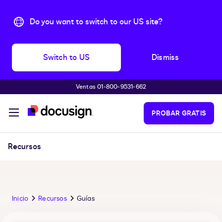
Do you want to switch to our US site?
Switch to US
Dismiss
Ventas 01-800-9531-662
Accede al contenido principal
PROBAR GRATIS
Recursos
Inicio
Recursos
Guías