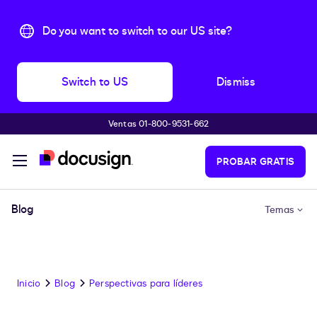
Do you want to switch to our US site?
Switch to US
Dismiss
Ventas 01-800-9531-662
Accede al contenido principal
PROBAR GRATIS
Blog
Temas
Inicio
Blog
Perspectivas para líderes