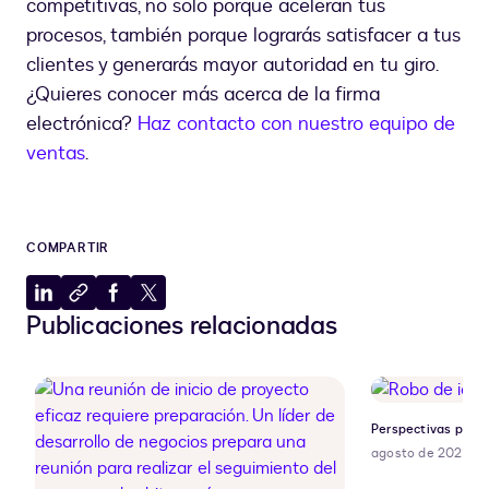
competitivas, no solo porque aceleran tus
procesos, también porque lograrás satisfacer a tus
clientes y generarás mayor autoridad en tu giro.
¿Quieres conocer más acerca de la firma
electrónica?
Haz contacto con nuestro equipo de
ventas
.
COMPARTIR
Compartir
Copiar
Compartir
Compartir
Publicaciones relacionadas
en
al
en
en
LinkedIn
portapapeles
Facebook
X
Perspectivas para 
agosto de 2026