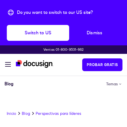
Do you want to switch to our US site?
Switch to US
Dismiss
Ventas 01-800-9531-662
Accede al contenido principal
PROBAR GRATIS
Blog
Temas
Inicio
Blog
Perspectivas para líderes