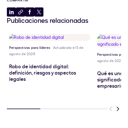
COMPARTIR
Compartir
Copiar
Compartir
Compartir
Publicaciones relacionadas
en
al
en
en
LinkedIn
portapapeles
Facebook
X
Perspectivas para líderes
Actualizado el 5 de
agosto de 2026
Perspectivas para 
agosto de 2026
Robo de identidad digital:
definición, riesgos y aspectos
Qué es una SA
legales
significado e
empresarial
Previous
Next