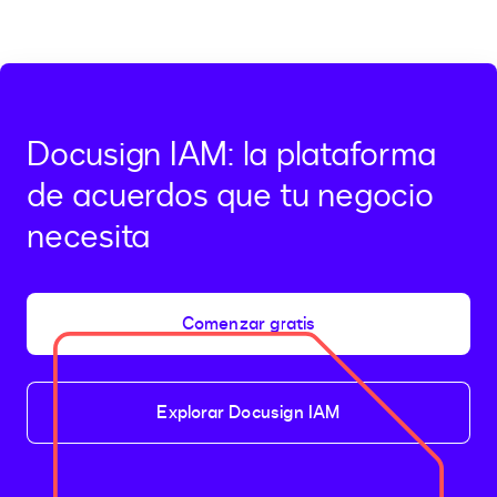
Docusign IAM: la plataforma
de acuerdos que tu negocio
necesita
Comenzar gratis
Explorar Docusign IAM