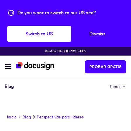
Do you want to switch to our US site?
Switch to US
Dismiss
Ventas 01-800-9531-662
Accede al contenido principal
PROBAR GRATIS
Blog
Temas
Inicio
Blog
Perspectivas para líderes