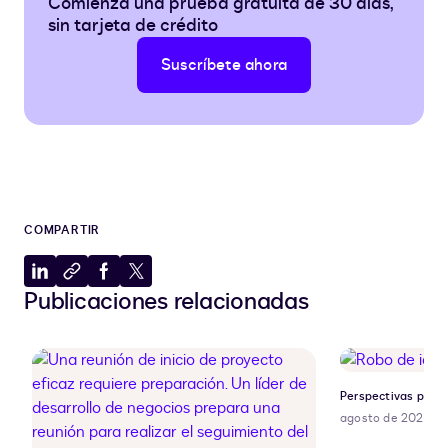
Comienza una prueba gratuita de 30 días,
sin tarjeta de crédito
Suscríbete ahora
COMPARTIR
Compartir
Copiar
Compartir
Compartir
Publicaciones relacionadas
en
al
en
en
LinkedIn
portapapeles
Facebook
X
Perspectivas para 
agosto de 2026