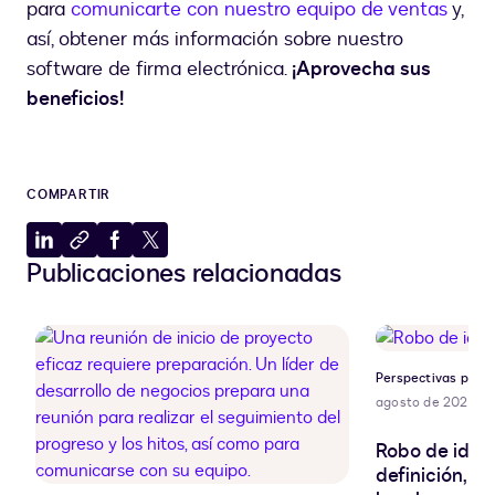
para
comunicarte con nuestro equipo de ventas
y,
así, obtener más información sobre nuestro
software de firma electrónica.
¡Aprovecha sus
beneficios!
COMPARTIR
Compartir
Copiar
Compartir
Compartir
Publicaciones relacionadas
en
al
en
en
LinkedIn
portapapeles
Facebook
X
Perspectivas para 
agosto de 2026
Robo de ident
definición, r