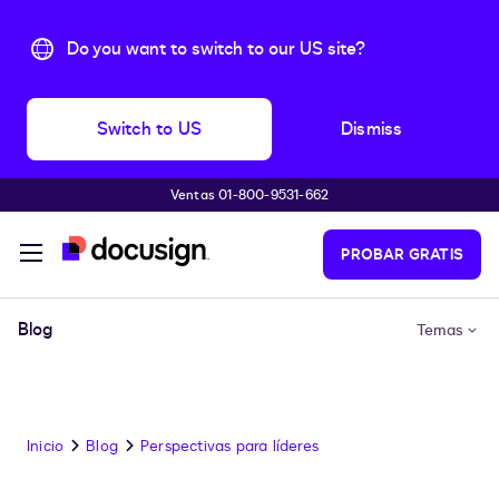
Do you want to switch to our US site?
Switch to US
Dismiss
Ventas 01-800-9531-662
Accede al contenido principal
PROBAR GRATIS
Blog
Temas
Inicio
Blog
Perspectivas para líderes