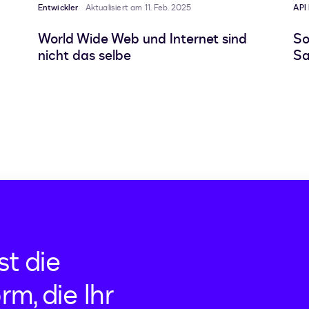
Entwickler
Aktualisiert am 11. Feb. 2025
API 
World Wide Web und Internet sind
So
nicht das selbe
Sa
st die
rm, die Ihr