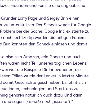
Bezos Freunden und Familie eine unglaubliche
wird in einem neuen Tab geöffnet
Gründer Larry Page und Sergey Brin einen
lar zu unterstützen. Der Scheck wurde für Google
s Problem bei der Sache: Google Inc. existierte zu
e noch rechtzeitig wurden die nötigen Papiere
d Brin konnten den Scheck einlösen und damit
ute also kein Amazon, kein Google und auch
en wären nicht Teil unseres täglichen Lebens:
zwei weitere Beispiele für Innovationen, die
diesen Fällen wurde der Lenker in letzter Minute
d damit Geschichte geschrieben. Es lohnt sich
neue Ideen, Technologien und Start-ups zu
iming gehören natürlich auch dazu. Und dann
n und sagen: „
Gerade noch geschafft
!"