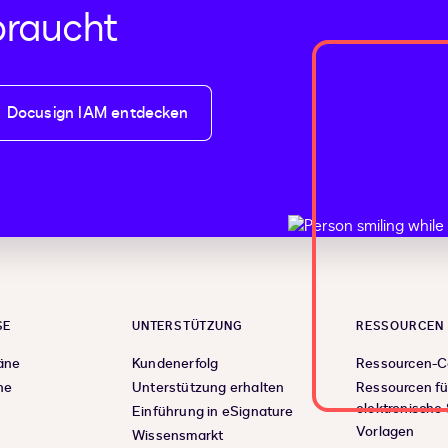
raucht
Docusign IAM entdecken
SE
UNTERSTÜTZUNG
RESSOURCEN
äne
Kundenerfolg
Ressourcen-C
ne
Unterstützung erhalten
Ressourcen fü
elektronische
Einführung in eSignature
Vorlagen
Wissensmarkt