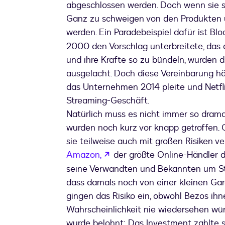
abgeschlossen werden. Doch wenn sie s
Ganz zu schweigen von den Produkten u
werden. Ein Paradebeispiel dafür ist Bl
2000 den Vorschlag unterbreitete, da
und ihre Kräfte so zu bündeln, wurden
ausgelacht. Doch diese Vereinbarung hä
das Unternehmen 2014 pleite und Netfli
Streaming-Geschäft.
Natürlich muss es nicht immer so drama
wurden noch kurz vor knapp getroffen.
sie teilweise auch mit großen Risiken v
wird in einem neuen Tab geö
Amazon,
der größte Online-Händler d
seine Verwandten und Bekannten um Sta
dass damals noch von einer kleinen Gara
gingen das Risiko ein, obwohl Bezos ihn
Wahrscheinlichkeit nie wiedersehen wür
wurde belohnt: Das Investment zahlte s