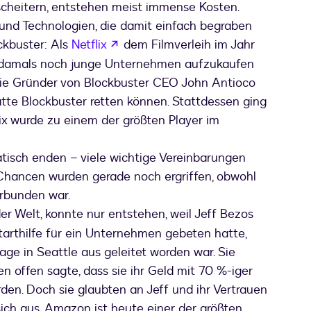
cheitern, entstehen meist immense Kosten.
nd Technologien, die damit einfach begraben
wird in einem neuen Tab geöffnet
ockbuster: Als
Netflix
dem Filmverleih im Jahr
s damals noch junge Unternehmen aufzukaufen
 die Gründer von Blockbuster CEO John Antioco
tte Blockbuster retten können. Stattdessen ging
x wurde zu einem der größten Player im
tisch enden – viele wichtige Vereinbarungen
 Chancen wurden gerade noch ergriffen, obwohl
erbunden war.
ffnet
er Welt, konnte nur entstehen, weil Jeff Bezos
rthilfe für ein Unternehmen gebeten hatte,
ge in Seattle aus geleitet worden war. Sie
en offen sagte, dass sie ihr Geld mit 70 %-iger
den. Doch sie glaubten an Jeff und ihr Vertrauen
ich aus, Amazon ist heute einer der größten