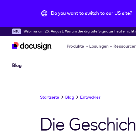
Do you want to switch to our US site?
Webinar am 25. August: Warum die digitale Signatur heute nicht
Überspringen und weiter zum Hauptinhalt
Produkte
Lösungen
Ressource
Blog
Startseite
Blog
Entwickler
Die Geschicht