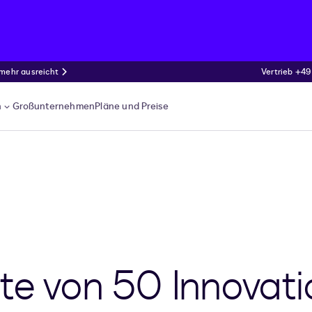
 mehr ausreicht
Vertrieb +49
n
Großunternehmen
Pläne und Preise
e von 50 Innovatio