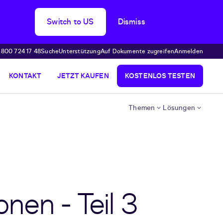
Switch to US
Dismiss
 800 724 17 48
Suche
Unterstützung
Auf Dokumente zugreifen
Anmelden
KONTAKT
JETZT KAUFEN
KOSTENLOS TESTEN
Themen
Lösungen
nen - Teil 3