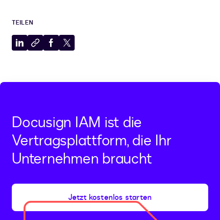
TEILEN
Auf
In
Auf
Auf
LinkedIn
Zwischenablage
Facebook
X
teilen
kopieren
teilen
teilen
Docusign IAM ist die
Vertragsplattform, die Ihr
Unternehmen braucht
Jetzt kostenlos starten