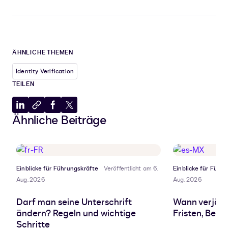
ÄHNLICHE THEMEN
Identity Verification
TEILEN
Auf
In
Auf
Auf
Ähnliche Beiträge
LinkedIn
Zwischenablage
Facebook
X
teilen
kopieren
teilen
teilen
Einblicke für Führungskräfte
Veröffentlicht am 6.
Einblicke für Führ
Aug. 2026
Aug. 2026
Darf man seine Unterschrift
Wann verjähr
ändern? Regeln und wichtige
Fristen, Beg
Schritte