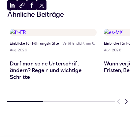
Auf
In
Auf
Auf
Ähnliche Beiträge
LinkedIn
Zwischenablage
Facebook
X
teilen
kopieren
teilen
teilen
Einblicke für Führungskräfte
Veröffentlicht am 6.
Einblicke für Führ
Aug. 2026
Aug. 2026
Darf man seine Unterschrift
Wann verjähr
ändern? Regeln und wichtige
Fristen, Beg
Schritte
Previous
Next