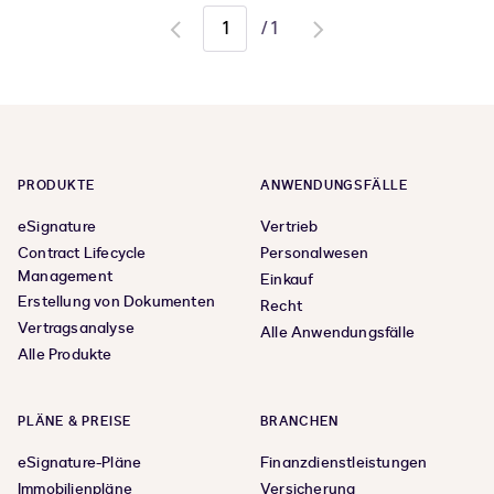
/
1
Go
Go
to
to
previous
next
page
page
PRODUKTE
ANWENDUNGSFÄLLE
eSignature
Vertrieb
Contract Lifecycle
Personalwesen
Management
Einkauf
Erstellung von Dokumenten
Recht
Vertragsanalyse
Alle Anwendungsfälle
Alle Produkte
PLÄNE & PREISE
BRANCHEN
eSignature-Pläne
Finanzdienstleistungen
Immobilienpläne
Versicherung