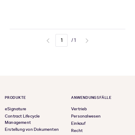
/
1
Go
Go
to
to
previous
next
page
page
PRODUKTE
ANWENDUNGSFÄLLE
eSignature
Vertrieb
Contract Lifecycle
Personalwesen
Management
Einkauf
Erstellung von Dokumenten
Recht