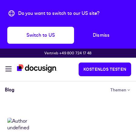
Do you want to switch to our US site?
Switch to US
Dismiss
Vertrieb +49 800 724 17 48
Überspringen und weiter zum Hauptinhalt
KOSTENLOS TESTEN
Blog
Themen