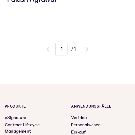
/
1
Go
Go
to
to
previous
next
page
page
PRODUKTE
ANWENDUNGSFÄLLE
eSignature
Vertrieb
Contract Lifecycle
Personalwesen
Management
Einkauf