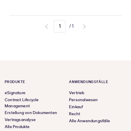
/
1
Go
Go
to
to
previous
next
page
page
PRODUKTE
ANWENDUNGSFÄLLE
eSignature
Vertrieb
Contract Lifecycle
Personalwesen
Management
Einkauf
Erstellung von Dokumenten
Recht
Vertragsanalyse
Alle Anwendungsfälle
Alle Produkte