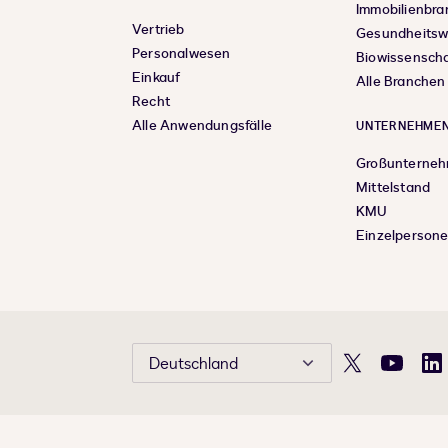
Immobilienbr
Vertrieb
Gesundheits
Personalwesen
Biowissensch
Einkauf
Alle Branchen
Recht
Alle Anwendungsfälle
UNTERNEHMEN
Großunterne
Mittelstand
KMU
Einzelperson
Deutschland
X
YouTube
Li