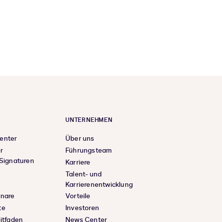
UNTERNEHMEN
enter
Über uns
r
Führungsteam
 Signaturen
Karriere
Talent- und
Karrierenentwicklung
inare
Vorteile
te
Investoren
eitfaden
News Center