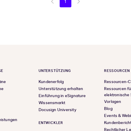
1
Go
Go
to
to
previous
next
page
page
SE
UNTERSTÜTZUNG
RESSOURCEN
äne
Kundenerfolg
Ressourcen-C
ne
Unterstützung erhalten
Ressourcen fü
elektronische
Einführung in eSignature
Vorlagen
Wissensmarkt
Blog
Docusign University
Events & Web
eistungen
Kundenberich
ENTWICKLER
Rechtlicher L