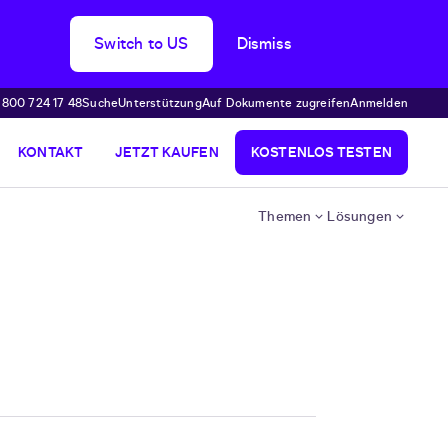
Switch to US
Dismiss
 800 724 17 48
Suche
Unterstützung
Auf Dokumente zugreifen
Anmelden
KONTAKT
JETZT KAUFEN
KOSTENLOS TESTEN
Themen
Lösungen