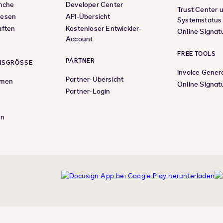
anche
Developer Center
Trust Center 
wesen
API-Übersicht
Systemstatus
aften
Kostenloser Entwickler-
Online Signat
Account
FREE TOOLS
PARTNER
SGRÖSSE
Invoice Gener
Partner-Übersicht
hmen
Online Signat
Partner-Login
en
nkedIn