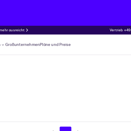
 mehr ausreicht
Vertrieb +49
n
Großunternehmen
Pläne und Preise