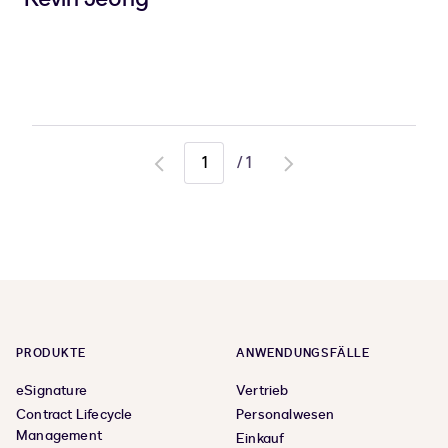
/
1
Go
Go
to
to
previous
next
page
page
PRODUKTE
ANWENDUNGSFÄLLE
eSignature
Vertrieb
Contract Lifecycle
Personalwesen
Management
Einkauf