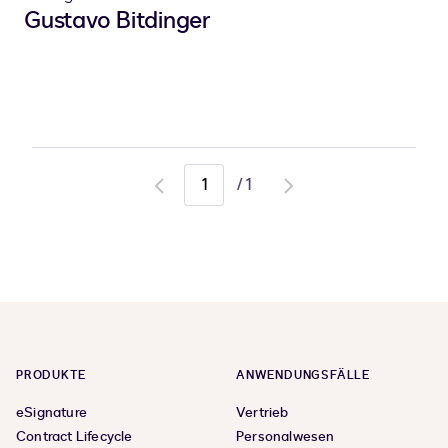
Gustavo Bitdinger
/
1
Go
Go
to
to
previous
next
page
page
PRODUKTE
ANWENDUNGSFÄLLE
eSignature
Vertrieb
Contract Lifecycle
Personalwesen