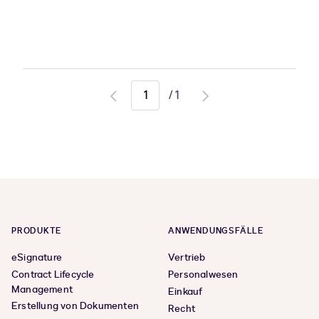
/
1
Go
Go
to
to
previous
next
page
page
PRODUKTE
ANWENDUNGSFÄLLE
eSignature
Vertrieb
Contract Lifecycle
Personalwesen
Management
Einkauf
Erstellung von Dokumenten
Recht