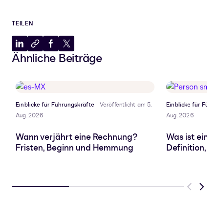
TEILEN
Auf
In
Auf
Auf
Ähnliche Beiträge
LinkedIn
Zwischenablage
Facebook
X
teilen
kopieren
teilen
teilen
Einblicke für Führungskräfte
Veröffentlicht am 5.
Einblicke für Führ
Aug. 2026
Aug. 2026
Wann verjährt eine Rechnung?
Was ist eine 
Fristen, Beginn und Hemmung
Definition, A
Previous
Next