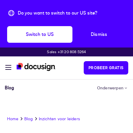
Do you want to switch to our US site?
Switch to US
Dismiss
Sales +31 20 808 5264
Pular para o conteúdo principal
PROBEER GRATIS
Blog
Onderwerpen
Home
Blog
Inzichten voor leiders