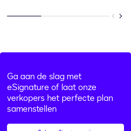
Previous
Next
Ga aan de slag met
eSignature of laat onze
verkopers het perfecte plan
samenstellen