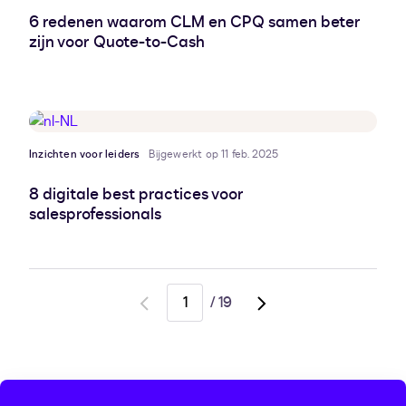
6 redenen waarom CLM en CPQ samen beter
zijn voor Quote-to-Cash
Inzichten voor leiders
Bijgewerkt op 11 feb. 2025
8 digitale best practices voor
salesprofessionals
/
19
Go
Go
to
to
previous
next
page
page,
page