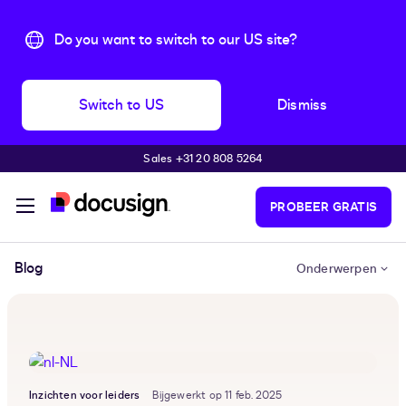
Do you want to switch to our US site?
Switch to US
Dismiss
Sales +31 20 808 5264
Pular para o conteúdo principal
PROBEER GRATIS
Blog
Onderwerpen
Inzichten voor leiders
Bijgewerkt op 11 feb. 2025