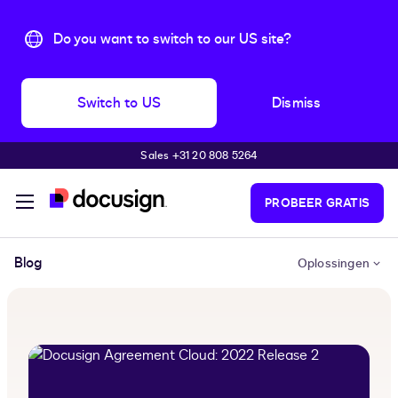
Do you want to switch to our US site?
Switch to US
Dismiss
Sales +31 20 808 5264
Pular para o conteúdo principal
PROBEER GRATIS
Blog
Oplossingen