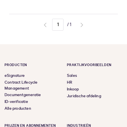
/
1
Go
Go
to
to
previous
next
page
page
PRODUCTEN
PRAKTIJKVOORBEELDEN
eSignature
Sales
Contract Lifecycle
HR
Management
Inkoop
Documentgeneratie
Juridische afdeling
ID-verificatie
Alle producten
PRIJZEN EN ABONNEMENTEN
INDUSTRIEËN