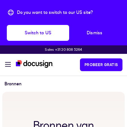
Do you want to switch to our US site?
Switch to US
Dismiss
Sales +31 20 808 5264
Pular para o conteúdo principal
PROBEER GRATIS
Bronnen
Bronnen van