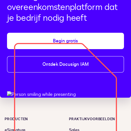
overeenkomstenplatform dat
je bedrijf nodig heeft
Begin gratis
Ontdek Docusign IAM
PRODUCTEN
PRAKTIJKVOORBEELDEN
eSignature
Sales