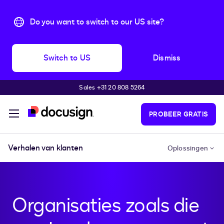
Do you want to switch to our US site?
Switch to US
Dismiss
Sales +31 20 808 5264
Pular para o conteúdo principal
PROBEER GRATIS
Verhalen van klanten
Oplossingen
Organisaties zoals die