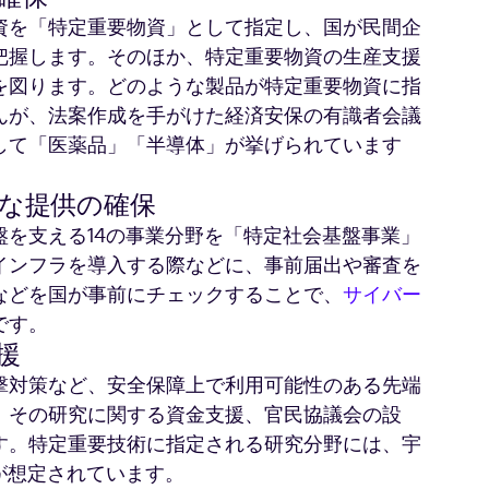
資を「特定重要物資」として指定し、国が民間企
把握します。そのほか、特定重要物資の生産支援
を図ります。どのような製品が特定重要物資に指
んが、法案作成を手がけた経済安保の有識者会議
して「医薬品」「半導体」が挙げられています
な提供の確保
を支える14の事業分野を「特定社会基盤事業」
インフラを導入する際などに、事前届出や審査を
などを国が事前にチェックすることで、
サイバー
です。
援
撃対策など、安全保障上で利用可能性のある先端
、その研究に関する資金支援、官民協議会の設
す。特定重要技術に指定される研究分野には、宇
が想定されています。