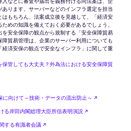
導入などに審査や届出を義務付ける同法案は、企
があります。サーバーなどのインフラ選定を担当
とはもちろん、法案成立後を見越して、「経済安
るための知識を備えておく必要があるでしょう。
出を安全保障の観点から規制する「安全保障貿易
保障貿易管理は、企業のサーバー利用についても
「経済安保の観点で安全なインフラ」に関して重
を保管しても大丈夫？外為法における安全保障貿
新しいタブで
保に向けて～技術・データの流出防止～
新しいタブで開く
おける岸田内閣総理大臣所信表明演説
新しいタブで開く
に関する有識者会議