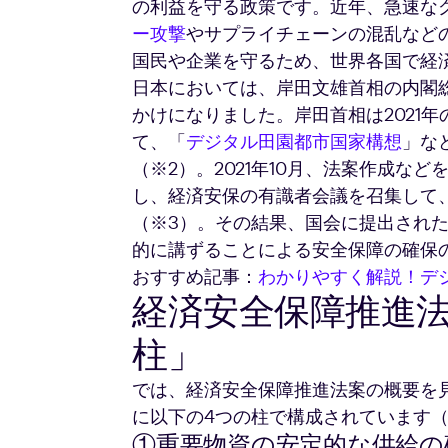
の利益を守る政策です。近年、急速な
ー攻撃
やサプライチェーンの混乱など
国民や企業を守るため、世界各国で経
日本においては、岸田文雄首相の内閣
かけになりました。岸田首相は2021
て、「
デジタル田園都市国家構想
」な
（※2）。2021年10月、法案作成な
し、経済安保の有識者会議を召集して
（※3）。その結果、国会に提出され
的に講ずることによる安全保障の確保
おすすめ記事：
わかりやすく解説！デ
経済安全保障推進法
柱」
では、経済安全保障推進法案の概要を
に以下の4つの柱で構成されています（
①重要物資の安定的な供給の