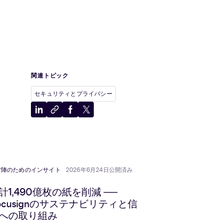
関連トピック
セキュリティとプライバシー
LinkedIn
ク
Facebook
X
に
リ
に
に
共
ッ
共
共
有
プ
有
有
ボ
ー
営陣のためのインサイト
2026年6月24日公開済み
ド
に
計1,490億枚の紙を削減 ──
コ
ocusignのサステナビリティと信
ピ
への取り組み