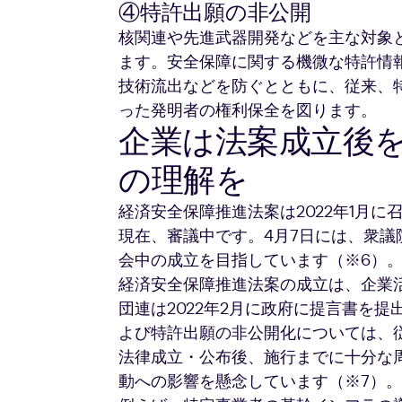
④特許出願の非公開
核関連や先進武器開発などを主な対象
ます。安全保障に関する機微な特許情
技術流出などを防ぐとともに、従来、
った発明者の権利保全を図ります。
企業は法案成立後
の理解を
経済安全保障推進法案は2022年1月に召
現在、審議中です。4月7日には、衆
会中の成立を目指しています（※6）
経済安全保障推進法案の成立は、企業
団連は2022年2月に政府に提言書を
よび特許出願の非公開化については、
法律成立・公布後、施行までに十分な
動への影響を懸念しています（※7）。