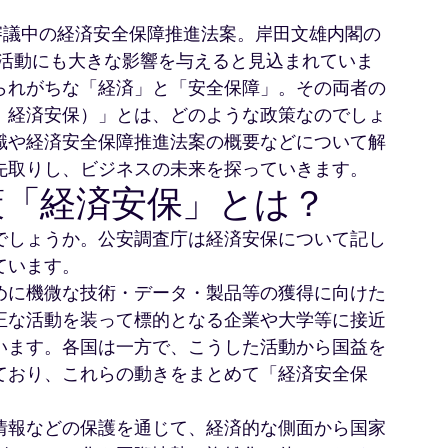
で審議中の経済安全保障推進法案。岸田文雄内閣の
業活動にも大きな影響を与えると見込まれていま
られがちな「経済」と「安全保障」。その両者の
、経済安保）」とは、どのような政策なのでしょ
識や経済安全保障推進法案の概要などについて解
先取りし、ビジネスの未来を探っていきます。
策「経済安保」とは？
でしょうか。公安調査庁は経済安保について記し
ています。
めに機微な技術・データ・製品等の獲得に向けた
正な活動を装って標的となる企業や大学等に接近
います。各国は一方で、こうした活動から国益を
ており、これらの動きをまとめて「経済安全保
情報などの保護を通じて、経済的な側面から国家