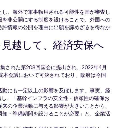
とし、海外で軍事転用される可能性を国が審査し
報を非公開にする制度を設けることで、外国への
特許情報の公開を理由に出願を諦めざるを得なか
を見越して、経済安保へ
集された第208回国会に提出され、2022年4月
議院本会議において可決されており、政府は今国
。
活動にも一定以上の影響を及ぼします。事実、経
提出し、「基幹インフラの安全性・信頼性の確保お
従来の企業活動に与える影響が大きいことから、
周知・準備期間を設けることが必要」と、企業活