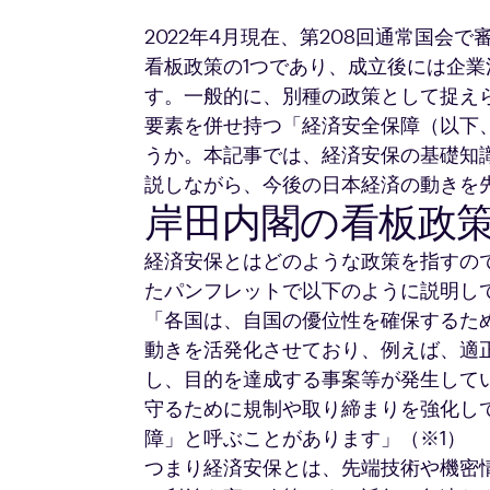
2022年4月現在、第208回通常国会
看板政策の1つであり、成立後には企
す。一般的に、別種の政策として捉え
要素を併せ持つ「経済安全保障（以下
うか。本記事では、経済安保の基礎知
説しながら、今後の日本経済の動きを
岸田内閣の看板政
経済安保とはどのような政策を指すの
たパンフレットで以下のように説明し
「各国は、自国の優位性を確保するた
動きを活発化させており、例えば、適
し、目的を達成する事案等が発生して
守るために規制や取り締まりを強化し
障」と呼ぶことがあります」（※1）
つまり経済安保とは、先端技術や機密