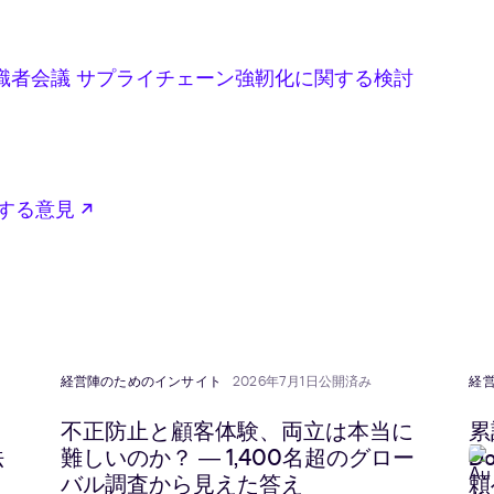
新しいタブで開く
識者会議 サプライチェーン強靭化に関する検討
で開く
新しいタブで開く
新しいタブで開く
する意見
経営陣のためのインサイト
2026年7月1日公開済み
経
不正防止と顧客体験、両立は本当に
累
法
難しいのか？ ― 1,400名超のグロー
D
バル調査から見えた答え
頼