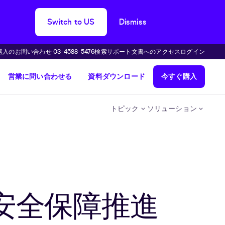
Switch to US
Dismiss
購入のお問い合わせ 03-4588-5476
検索
サポート
文書へのアクセス
ログイン
営業に問い合わせる
資料ダウンロード
今すぐ購入
トピック
ソリューション
安全保障推進