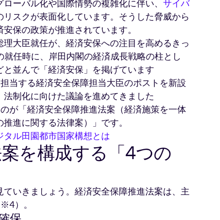
グローバル化や国際情勢の複雑化に伴い、
サイバ
のリスクが表面化しています。そうした脅威から
済安保の政策が推進されています。
総理大臣就任が、経済安保への注目を高めるきっ
年の就任時に、岸田内閣の経済成長戦略の柱とし
どと並んで「経済安保」を掲げています
どを担当する経済安全保障担当大臣のポストを新設
、法制化に向けた議論を進めてきました
たのが「経済安全保障推進法案（経済施策を一体
の推進に関する法律案）」です。
ジタル田園都市国家構想とは
案を構成する「4つの
見ていきましょう。経済安全保障推進法案は、主
※4）。
確保