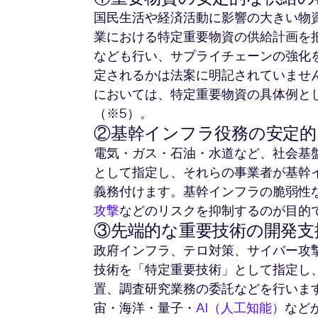
国民生活や経済活動に影響の大きい物
業における特定重要物資の供給計画を
なども行い、サプライチェーンの強化
定されるかは法案に明記されていませ
においては、特定重要物資の具体例と
（※5）。
②基幹インフラ役務の安定的
電気・ガス・石油・水道など、社会基盤
として指定し、それらの事業者が基幹
義務付けます。基幹インフラの脆弱性
攻撃
などのリスクを抑制するのが目的
③先端的な重要技術の開発支
政府インフラ、テロ対策、サイバー攻
技術を「特定重要技術」として指定し
置、調査研究業務の委託などを行いま
宙・海洋・量子・
AI（人工知能）
など