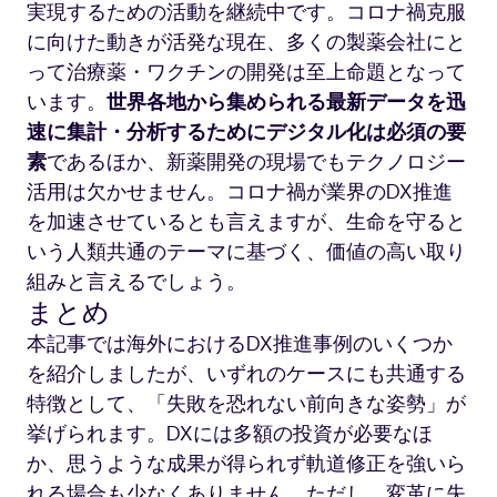
実現するための活動を継続中です。コロナ禍克服
リ
ー
に向けた動きが活発な現在、多くの製薬会社にと
で
って治療薬・ワクチンの開発は至上命題となって
顕
います。
世界各地から集められる最新データを迅
微
速に集計・分析するためにデジタル化は必須の要
鏡
素
であるほか、新薬開発の現場でもテクノロジー
を
覗
活用は欠かせません。コロナ禍が業界のDX推進
く
を加速させているとも言えますが、生命を守ると
人
いう人類共通のテーマに基づく、価値の高い取り
組みと言えるでしょう。
まとめ
本記事では海外におけるDX推進事例のいくつか
を紹介しましたが、いずれのケースにも共通する
特徴として、「失敗を恐れない前向きな姿勢」が
挙げられます。DXには多額の投資が必要なほ
か、思うような成果が得られず軌道修正を強いら
れる場合も少なくありません。ただし、変革に失