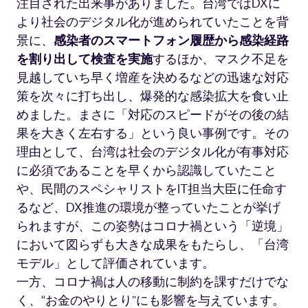
注目された出来事がありました。台湾ではDXに
より社会のデジタル化が進められていたことを背
景に、
感染者のスマートフォン履歴から感染経路
を割り出して検査を実施
するほか、マスク不足を
見越していち早く増産を決めるなどの迅速な対応
策を次々に打ち出し、爆発的な感染拡大を食い止
めました。まさに「対応のスピードがその後の結
果を大きく左右する」という良い事例です。その
理由として、台湾は社会のデジタル化が有事対応
に必須であることを早くから認識していたこと
や、民間のスペシャリストをIT担当大臣に任命す
るなど、DX推進の環境が整っていたことが挙げ
られますが、この姿勢はコロナ禍という「逆境」
において図らずも大きな成果をもたらし、「台湾
モデル」として評価されています。
一方、コロナ禍は人の移動に制約を課すだけでな
く、“お金のやりとり”にも影響を与えています。