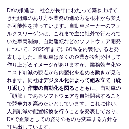
動
車
DXの推進は、社会が長年にわたって築き上げて
工
きた組織のあり方や業務の進め方を根本から変え
場
の
る可能性を持っています。自動車メーカーのフォ
ロ
ルクスワーゲンは、これまで主に社外で行われて
ボ
いた車両制御、自動運転などのソフトウェア開発
ッ
について、2025年までに60％を内製化すると発
ト
表しました。自動車は多くの企業が役割分担して
作り上げるイメージがありますが、業務効率化や
コスト削減の観点から内製化を進める動きが見ら
れます。同社は
デジタル化によって組み立て（繰
り返し）作業の自動化を図る
とともに、自動車の
「頭脳」であるソフトウェアを自社開発すること
で競争力を高めたいとしています。これに伴い、
人員削減や配置転換を行うことを発表しており、
DXで企業としての姿そのものを変革する方針を
打ち出しています。