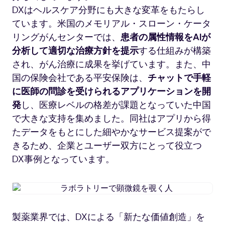
DXはヘルスケア分野にも大きな変革をもたらし
ています。米国のメモリアル・スローン・ケータ
リングがんセンターでは、
患者の属性情報をAIが
分析して適切な治療方針を提示
する仕組みが構築
され、がん治療に成果を挙げています。また、中
国の保険会社である平安保険は、
チャットで手軽
に医師の問診を受けられるアプリケーションを開
発
し、医療レベルの格差が課題となっていた中国
で大きな支持を集めました。同社はアプリから得
たデータをもとにした細やかなサービス提案がで
きるため、企業とユーザー双方にとって役立つ
DX事例となっています。
ラ
ボ
ラ
製薬業界では、DXによる「新たな価値創造」を
ト