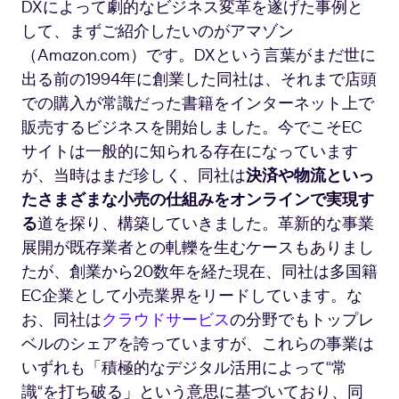
DXによって劇的なビジネス変革を遂げた事例と
して、まずご紹介したいのがアマゾン
（Amazon.com）です。DXという言葉がまだ世に
出る前の1994年に創業した同社は、それまで店頭
での購入が常識だった書籍をインターネット上で
販売するビジネスを開始しました。今でこそEC
サイトは一般的に知られる存在になっています
が、当時はまだ珍しく、同社は
決済や物流といっ
たさまざまな小売の仕組みをオンラインで実現す
る
道を探り、構築していきました。革新的な事業
展開が既存業者との軋轢を生むケースもありまし
たが、創業から20数年を経た現在、同社は多国籍
EC企業として小売業界をリードしています。な
お、同社は
クラウドサービス
の分野でもトップレ
ベルのシェアを誇っていますが、これらの事業は
いずれも「積極的なデジタル活用によって“常
識“を打ち破る」という意思に基づいており、同