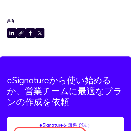
共有
LinkedIn
ク
Facebook
X
に
リ
に
に
共
ッ
共
共
有
プ
有
有
ボ
ー
ド
eSignatureから使い始める
に
コ
か、営業チームに最適なプラ
ピ
ンの作成を依頼
ー
eSignatureを無料で試す