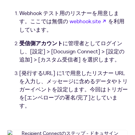
Webhook テスト用のリスナーを用意しま
新しいタブ
す。ここでは無償の
webhook.site
を利用
しています。
受信側アカウント
に管理者としてログイン
し、[設定] > [Docusign Connect] > [設定の
追加] > [カスタム受信者] を選択します。
[発行するURL] に1.で用意したリスナー URL
を入力し、メッセージに含めるデータやトリ
ガーイベントを設定します。今回はトリガー
を[エンベロープの署名/完了]としていま
す。
Recipient