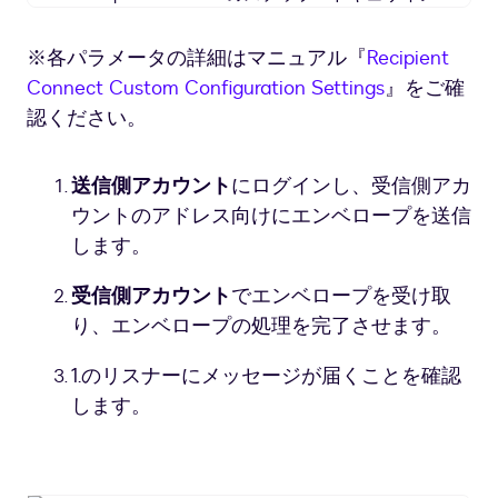
Connect
の
※各パラメータの詳細はマニュアル『
Recipient
ス
Connect Custom Configuration Settings
』をご確
テ
ッ
認ください。
プ
-
送信側アカウント
にログインし、受信側アカ
ド
キ
ウントのアドレス向けにエンベロープを送信
ュ
します。
サ
イ
受信側アカウント
でエンベロープを受け取
ン
り、エンベロープの処理を完了させます。
1.のリスナーにメッセージが届くことを確認
します。