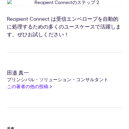
Recipient
Connect
の
Recipient Connect は受信エンベロープを自動的
ス
に処理するための多くのユースケースで活躍しま
テ
ッ
す。ぜひお試しください！
プ
2
田邉 真一
プリンシパル・ソリューション・コンサルタント
この著者の他の投稿
共有