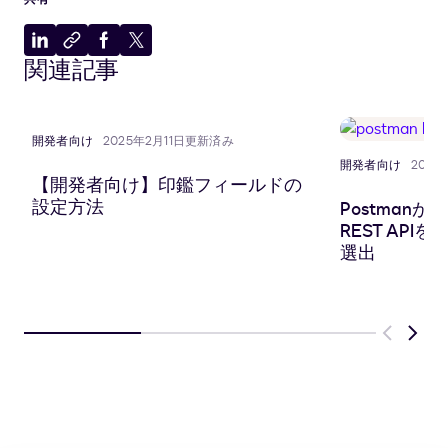
LinkedIn
ク
Facebook
X
関連記事
に
リ
に
に
共
ッ
共
共
有
プ
有
有
ボ
開発者向け
2025年2月11日更新済み
ー
開発者向け
202
ド
【開発者向け】印鑑フィールドの
に
設定方法
PostmanがDoc
コ
REST APIを
ピ
選出
ー
Previous
Next