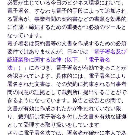
必要が生じている今日のビジネス環境において、
類
に
電子署名、すなわち電子的手段によって追加され
記
る署名が、事業者間の契約書などの書類を効果的
入
に作成・締結するための重要かつ必須のツールと
す
なっています。
る
電子署名は契約書等の文書を作成するための必須
ス
ー
要件ではありませんが、日本では「
電子署名及び
ツ
認証業務に関する法律（以下、「電子署名
を
法」）
」に基づき、電子署名が有効であることが
着
確認されています。具体的には、電子署名により
た
弁
署名された文書は、その契約に拘束される当事者
護
間の同意の証拠として裁判所に提出することがで
士
きるようになっています。原告と被告との間で、
文書が有効に作成されたかが争われていない限
り、裁判所は電子署名を付した文書を有効な証拠
として受理する取り扱いをしています。
さらに電子署名法では、署名者が確かに本人であ