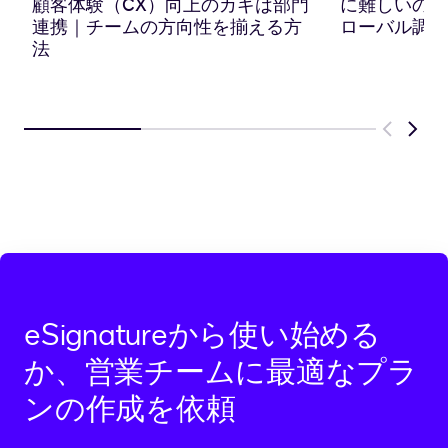
に
顧客体験（CX）向上のカギは部門
に難しいのか？
コ
連携｜チームの方向性を揃える方
ローバル調査
ピ
法
ー
Previous
Next
eSignatureから使い始める
か、営業チームに最適なプラ
ンの作成を依頼