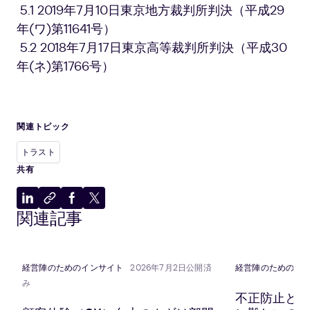
5.1 2019年7月10日東京地方裁判所判決（平成29
年(ワ)第11641号）
5.2 2018年7月17日東京高等裁判所判決（平成30
年(ネ)第1766号）
関連トピック
トラスト
共有
LinkedIn
ク
Facebook
X
関連記事
に
リ
に
に
共
ッ
共
共
有
プ
有
有
ボ
経営陣のためのインサイト
2026年7月2日公開済
経営陣のためのイ
ー
み
ド
不正防止と顧