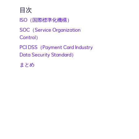
目次
ISO（国際標準化機構）
SOC（Service Organization
Control）
PCI DSS（Payment Card Industry
Data Security Standard）
まとめ