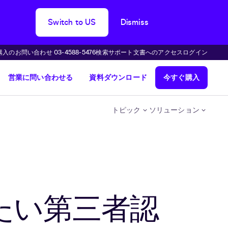
Switch to US
Dismiss
購入のお問い合わせ 03-4588-5476
検索
サポート
文書へのアクセス
ログイン
営業に問い合わせる
資料ダウンロード
今すぐ購入
トピック
ソリューション
たい第三者認