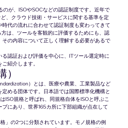
るのが、ISOやSOCなどの認証制度です。近年で
018:2014 など、クラウド技術・サービスに関する基準を定
や時代の流れに合わせて認証制度も変わってきて
る方は、ツールを客観的に評価するためにも、認
、その内容について正しく理解する必要があるで
る認証および評価を中心に、ITツール選定時に
をご紹介します。
構）
n for Standardization）とは、医療や農業、工業製品など
を定める団体です。日本語では国際標準化機構と
はISO規格と呼ばれ、同規格自体をISOと呼ぶこ
ブにあり、世界165カ所に下部組織が点在して
規格」の2つに分類されています。モノ規格の例