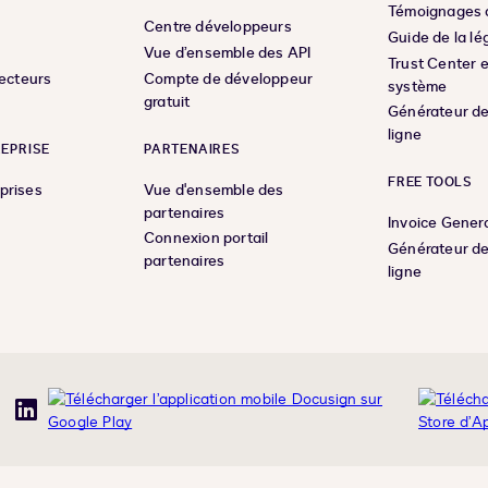
Témoignages c
Centre développeurs
Guide de la lé
Vue d’ensemble des API
Trust Center e
secteurs
Compte de développeur
système
gratuit
Générateur de
ligne
REPRISE
PARTENAIRES
FREE TOOLS
prises
Vue d'ensemble des
partenaires
Invoice Gener
Connexion portail
Générateur de
partenaires
ligne
uTube
LinkedIn