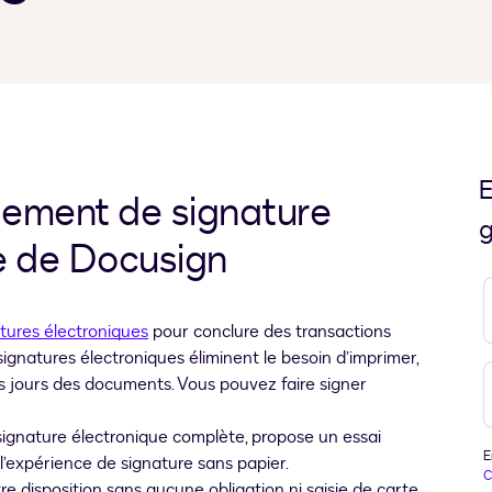
E
gement de signature
g
te de Docusign
tures électroniques
pour conclure des transactions
ignatures électroniques éliminent le besoin d’imprimer,
rs jours des documents. Vous pouvez faire signer
ignature électronique complète, propose un essai
E
 l’expérience de signature sans papier.
C
re disposition sans aucune obligation ni saisie de carte