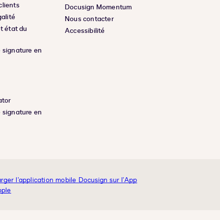
lients
Docusign Momentum
galité
Nous contacter
t état du
Accessibilité
 signature en
ator
 signature en