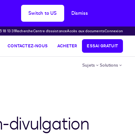
Switch to US
Dismiss
 18 13 31
Recherche
Centre d’assistance
Accès aux documents
Connexion
CONTACTEZ-NOUS
ACHETER
ESSAI GRATUIT
Sujets
Solutions
-divulgation