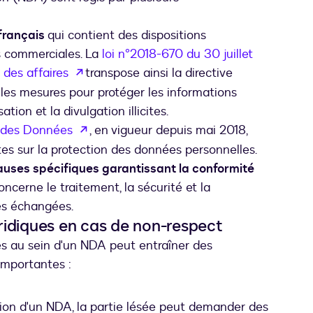
français
qui contient des dispositions
s commerciales. La
loi n°2018-670 du 30 juillet
s’ouvre dans un nouvel onglet
 des affaires
transpose ainsi la directive
les mesures pour protéger les informations
sation et la divulgation illicites.
s’ouvre dans un nouvel onglet
n des Données
, en vigueur depuis mai 2018,
tes sur la protection des données personnelles.
auses spécifiques garantissant la conformité
ncerne le traitement, la sécurité et la
es échangées.
ridiques en cas de non-respect
es au sein d'un NDA peut entraîner des
importantes :
tion d'un NDA, la partie lésée peut demander des