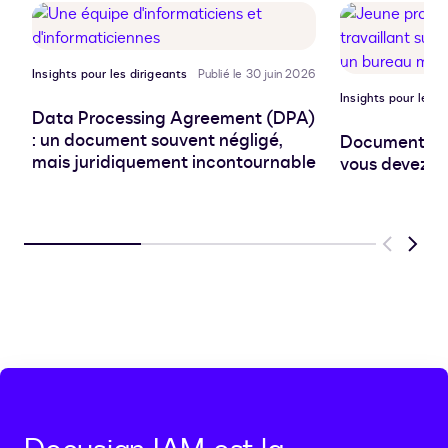
presse-
papiers
Insights pour les dirigeants
Publié le 30 juin 2026
Insights pour les d
Data Processing Agreement (DPA)
: un document souvent négligé,
Document pro
mais juridiquement incontournable
vous devez sa
Previous
Next