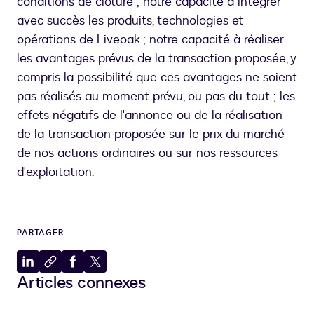
conditions de clôture ; notre capacité à intégrer
avec succès les produits, technologies et
opérations de Liveoak ; notre capacité à réaliser
les avantages prévus de la transaction proposée, y
compris la possibilité que ces avantages ne soient
pas réalisés au moment prévu, ou pas du tout ; les
effets négatifs de l'annonce ou de la réalisation
de la transaction proposée sur le prix du marché
de nos actions ordinaires ou sur nos ressources
d'exploitation.
PARTAGER
Partager
Copier
Partager
Partager
Articles connexes
sur
dans
sur
sur
LinkedIn
le
Facebook
X