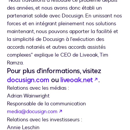
"Nous travaillons à résoudre ce problème depuis
des années, et nous avons donc établi un
partenariat solide avec Docusign. En unissant nos
forces et en intégrant pleinement nos solutions
maintenant, nous pouvons apporter la facilité et
la simplicité de Docusign à l'exécution des
accords notariés et autres accords assistés
complexes" explique le CEO de Liveoak, Tim
Ramza.
Pour plus d'informations, visitez
s’ouvre da
docusign.com
ou
liveoak.net
.
Relations avec les médias :
Adrian Wainwright
Responsable de la communication
s’ouvre dans un nouvel ongle
media@docusign.com
Relations avec les investisseurs :
Annie Leschin