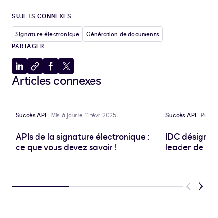
SUJETS CONNEXES
Signature électronique
Génération de documents
PARTAGER
Partager
Copier
Partager
Partager
Articles connexes
sur
dans
sur
sur
LinkedIn
le
Facebook
X
presse-
papiers
Succès API
Mis à jour le 11 févr. 2025
Succès API
Publié
APIs de la signature électronique :
IDC désigne
ce que vous devez savoir !
leader de l’e
Previous
Next