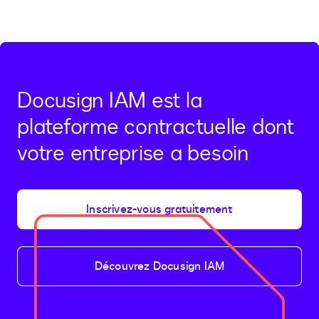
Docusign IAM est la
plateforme contractuelle dont
votre entreprise a besoin
Inscrivez-vous gratuitement
Découvrez Docusign IAM