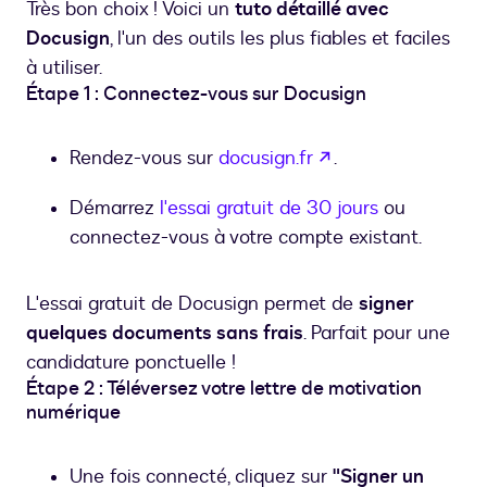
Très bon choix ! Voici un
tuto détaillé avec
Docusign
, l'un des outils les plus fiables et faciles
à utiliser.
Étape 1 : Connectez-vous sur Docusign
s’ouvre dans un n
Rendez-vous sur
docusign.fr
.
Démarrez
l'essai gratuit de 30 jours
ou
connectez-vous à votre compte existant.
L'essai gratuit de Docusign permet de
signer
quelques documents sans frais
. Parfait pour une
candidature ponctuelle !
Étape 2 : Téléversez votre lettre de motivation
numérique
Une fois connecté, cliquez sur
"Signer un