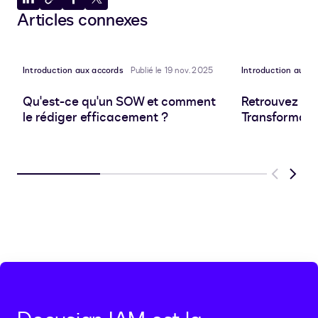
Partager
Copier
Partager
Partager
Articles connexes
sur
dans
sur
sur
LinkedIn
le
Facebook
X
presse-
papiers
Introduction aux accords
Publié le 19 nov. 2025
Introduction aux a
Qu'est-ce qu'un SOW et comment
Retrouvez Do
le rédiger efficacement ?
Transformati
Previous
Next