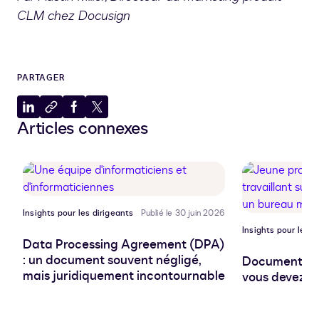
CLM chez Docusign
PARTAGER
Partager
Copier
Partager
Partager
Articles connexes
sur
dans
sur
sur
LinkedIn
le
Facebook
X
presse-
papiers
Insights pour les dirigeants
Publié le 30 juin 2026
Insights pour les d
Data Processing Agreement (DPA)
: un document souvent négligé,
Document pro
mais juridiquement incontournable
vous devez sa