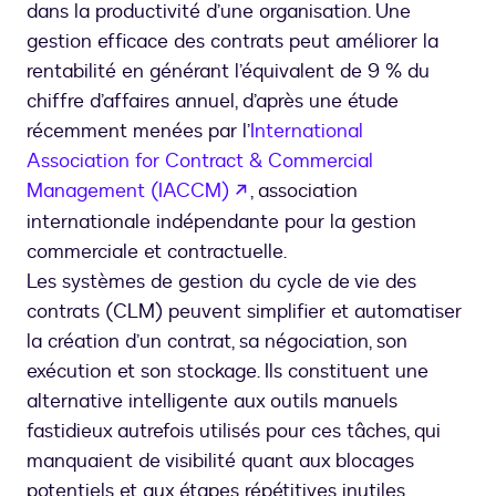
du
dans la productivité d’une organisation. Une
cycle
gestion efficace des contrats peut améliorer la
de
rentabilité en générant l’équivalent de 9 % du
vie
chiffre d’affaires annuel, d’après une étude
des
récemment menées par l’
International
contrats
(CLM)
Association for Contract & Commercial
?
s’ouvre dans un nouvel ongl
Management (IACCM)
, association
internationale indépendante pour la gestion
commerciale et contractuelle.
Les systèmes de gestion du cycle de vie des
contrats (CLM) peuvent simplifier et automatiser
la création d’un contrat, sa négociation, son
exécution et son stockage. Ils constituent une
alternative intelligente aux outils manuels
fastidieux autrefois utilisés pour ces tâches, qui
manquaient de visibilité quant aux blocages
potentiels et aux étapes répétitives inutiles.