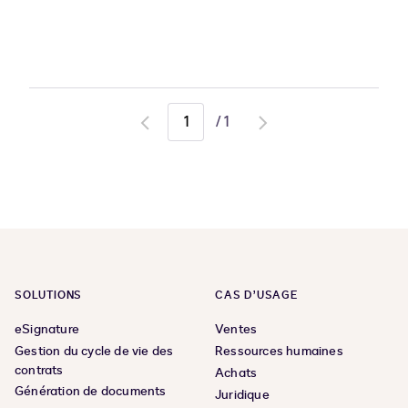
/
1
Go
Go
to
to
previous
next
page
page
SOLUTIONS
CAS D’USAGE
eSignature
Ventes
Gestion du cycle de vie des
Ressources humaines
contrats
Achats
Génération de documents
Juridique