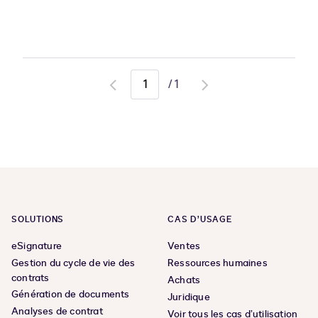
/
1
Go
Go
to
to
previous
next
page
page
SOLUTIONS
CAS D’USAGE
eSignature
Ventes
Gestion du cycle de vie des
Ressources humaines
contrats
Achats
Génération de documents
Juridique
Analyses de contrat
Voir tous les cas d’utilisation