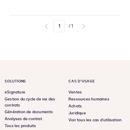
/
1
Go
Go
to
to
previous
next
page
page
SOLUTIONS
CAS D’USAGE
eSignature
Ventes
Gestion du cycle de vie des
Ressources humaines
contrats
Achats
Génération de documents
Juridique
Analyses de contrat
Voir tous les cas d’utilisation
Tous les produits