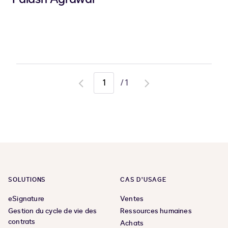
/
1
Go
Go
to
to
previous
next
page
page
SOLUTIONS
CAS D’USAGE
eSignature
Ventes
Gestion du cycle de vie des
Ressources humaines
contrats
Achats