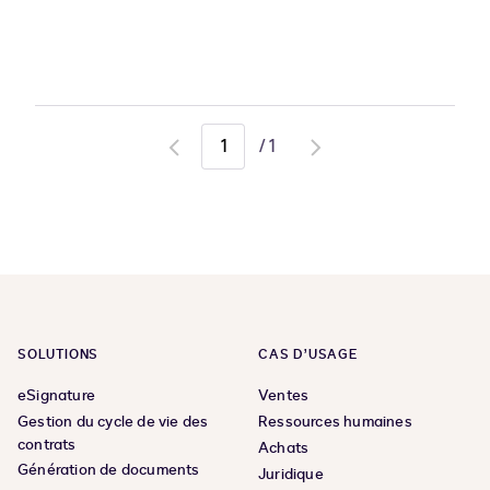
/
1
Go
Go
to
to
previous
next
page
page
SOLUTIONS
CAS D’USAGE
eSignature
Ventes
Gestion du cycle de vie des
Ressources humaines
contrats
Achats
Génération de documents
Juridique