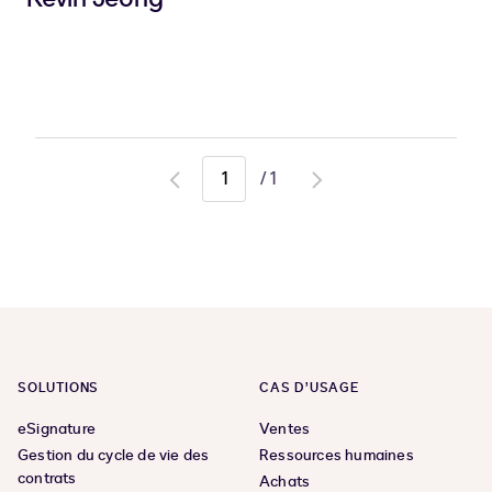
/
1
Go
Go
to
to
previous
next
page
page
SOLUTIONS
CAS D’USAGE
eSignature
Ventes
Gestion du cycle de vie des
Ressources humaines
contrats
Achats