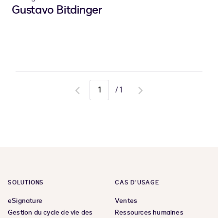
Gustavo Bitdinger
/
1
Go
Go
to
to
previous
next
page
page
SOLUTIONS
CAS D’USAGE
eSignature
Ventes
Gestion du cycle de vie des
Ressources humaines