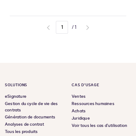
/
1
Go
Go
to
to
previous
next
page
page
SOLUTIONS
CAS D’USAGE
eSignature
Ventes
Gestion du cycle de vie des
Ressources humaines
contrats
Achats
Génération de documents
Juridique
Analyses de contrat
Voir tous les cas d’utilisation
Tous les produits