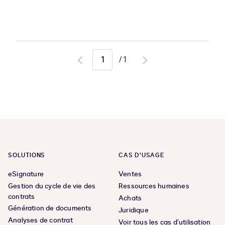
/
1
Go
Go
to
to
previous
next
page
page
SOLUTIONS
CAS D’USAGE
eSignature
Ventes
Gestion du cycle de vie des
Ressources humaines
contrats
Achats
Génération de documents
Juridique
Analyses de contrat
Voir tous les cas d’utilisation