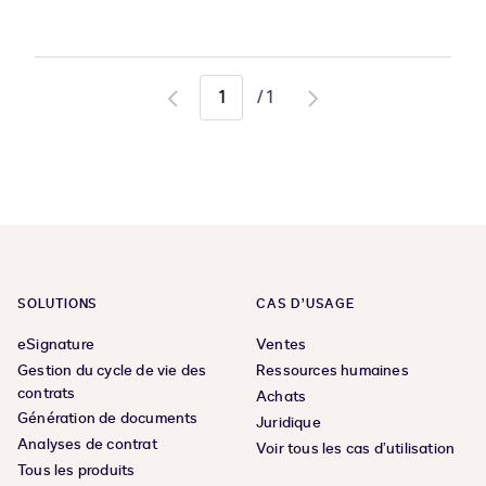
/
1
Go
Go
to
to
previous
next
page
page
SOLUTIONS
CAS D’USAGE
eSignature
Ventes
Gestion du cycle de vie des
Ressources humaines
contrats
Achats
Génération de documents
Juridique
Analyses de contrat
Voir tous les cas d’utilisation
Tous les produits