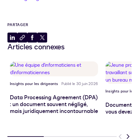
PARTAGER
Partager
Copier
Partager
Partager
Articles connexes
sur
dans
sur
sur
LinkedIn
le
Facebook
X
presse-
papiers
Insights pour les dirigeants
Publié le 30 juin 2026
Insights pour les d
Data Processing Agreement (DPA)
: un document souvent négligé,
Document pro
mais juridiquement incontournable
vous devez sa