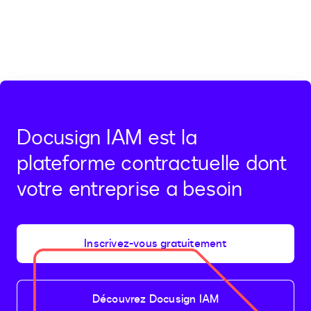
Previous
Next
Docusign IAM est la
plateforme contractuelle dont
votre entreprise a besoin
Inscrivez-vous gratuitement
Découvrez Docusign IAM